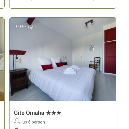
100 €
/night
Gîte Omaha ★★★
up 6 person