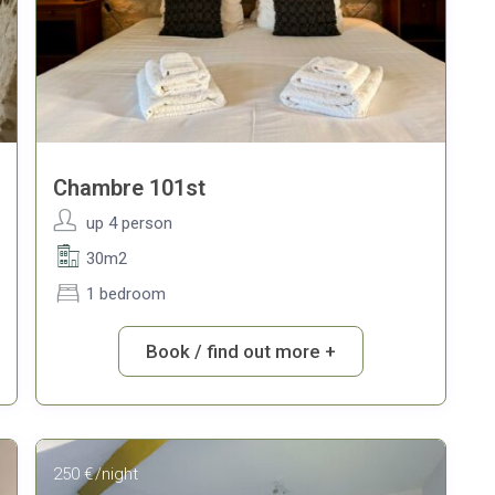
Chambre 101st
up 4 person
30m2
1 bedroom
Book / find out more +
250 €
/night