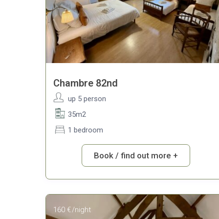
Chambre 82nd
up 5 person
35m2
1 bedroom
Book / find out more +
160 €
/night