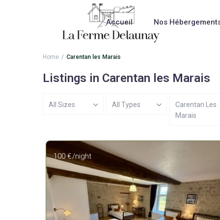
Accueil
Nos Hébergement
Home
Carentan les Marais
Listings in Carentan les Marais
All Sizes
All Types
Carentan Les
Marais
100 €
/night