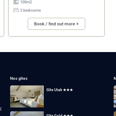
100m2
2 bedrooms
Book / find out more +
Nos gîtes
N
Gîte Utah ★★★
2
Gîte Gold ★★★